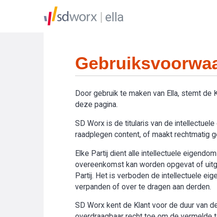
ella
Gebruiksvoorwaa
Door gebruik te maken van Ella, stemt de
deze pagina.
SD Worx is de titularis van de intellectue
raadplegen content, of maakt rechtmatig geb
Elke Partij dient alle intellectuele eigend
overeenkomst kan worden opgevat of uitge
Partij. Het is verboden de intellectuele e
verpanden of over te dragen aan derden.
SD Worx kent de Klant voor de duur van de 
overdraagbaar recht toe om de vermelde toe