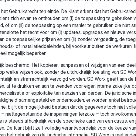
het Gebruiksrecht ten einde. De Klant erkent dat het Gebruiksrech
ent zich ervan te onthouden om (i) de toepassing te gebruiken v
, of om (ii) de toepassing op een manier te gebruiken die niet s
enslotte het recht voor om (i) updates, upgrades en nieuwe vers
an de toepasselijke prijzen en om (ii) zonder vergoeding, de toe
houds- of installatiedoeleinden, bij voorkeur buiten de werkuren. I
veel mogelijk beperken.
lijk beschermd. Het kopiëren, aanpassen of wijzigen van een deel
op welke wijzen ook, zonder de uitdrukkelijk toelating van SD Wo
telijk en strafrechtelijk vervolgd worden. SD Worx geeft aan de 
n, af te drukken en aan te wenden voor eigen interne zakelijke doe
mercialisatie of exploitatie ten aanzien van derden. De juridische
uldigheid samengesteld en onderhouden; er worden enkel betro
ie, blijft de mogelijkheid bestaan dat de gegevens toch niet voll
 er – niettegenstaande de inspanningen terzake – toch onvolko
e is steeds afhankelijk van de specifieke aard van een casus, en 
len. De Klant bljift zelf volledig verantwoordelijk voor de keuze
van het gebruik van de juridische informatie. SD Worx is met ande