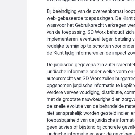
Bij beëindiging van de overeenkomst loopt 
web-gebaseerde toepassingen. De Klant di
waarvoor het Gebruiksrecht verkregen werd
van de toepassing. SD Worx behoudt zich t
implementeren, eventueel tegen betaling v
redelijke termijn op te schorten voor onder
de Klant tijdig informeren en de impact zo
De juridische gegevens zijn auteursrechte
juridische informatie onder welke vorm en 
auteursrecht van SD Worx zullen burgerrech
opgenomen juridische informatie te kopiëre
verdere verveelvoudiging, distributie, com
met de grootste nauwkeurigheid en zorgv
de snelle evolutie van de behandelde mater
niet aansprakelijk worden gesteld indien
toepasbaarheid van de juridische informati
geen advies of bijstand bij concrete geval
juridische informatie en voor de gevolgen 