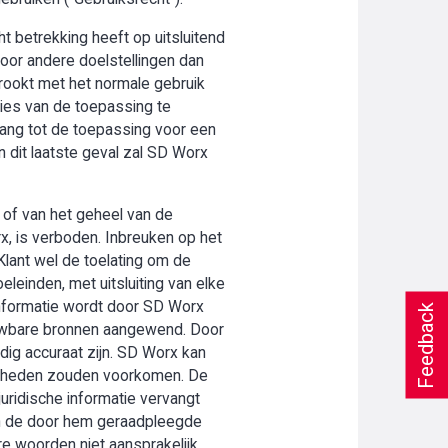
t betrekking heeft op uitsluitend
oor andere doelstellingen dan
trookt met het normale gebruik
ies van de toepassing te
gang tot de toepassing voor een
n dit laatste geval zal SD Worx
 of van het geheel van de
rx, is verboden. Inbreuken op het
Klant wel de toelating om de
leinden, met uitsluiting van elke
 informatie wordt door SD Worx
Feedback
uwbare bronnen aangewend. Door
edig accuraat zijn. SD Worx kan
menheden zouden voorkomen. De
juridische informatie vervangt
 van de door hem geraadpleegde
re woorden niet aansprakelijk