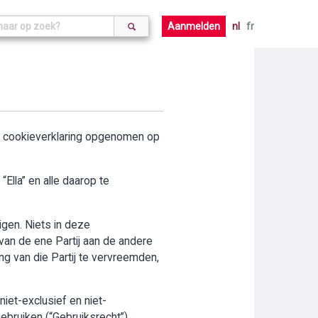
Aanmelden
nl
fr
de cookieverklaring opgenomen op
Ella” en alle daarop te
digen. Niets in deze
an de ene Partij aan de andere
ng van die Partij te vervreemden,
iet-exclusief en niet-
ebruiken (“Gebruiksrecht”).