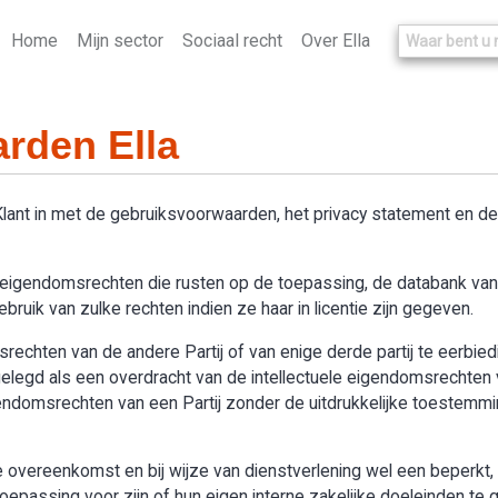
Home
Mijn sector
Sociaal recht
Over Ella
rden Ella
 Klant in met de gebruiksvoorwaarden, het privacy statement en 
le eigendomsrechten die rusten op de toepassing, de databank van “
ruik van zulke rechten indien ze haar in licentie zijn gegeven.
omsrechten van de andere Partij of van enige derde partij te eerbie
legd als een overdracht van de intellectuele eigendomsrechten v
igendomsrechten van een Partij zonder de uitdrukkelijke toestemmi
overeenkomst en bij wijze van dienstverlening wel een beperkt, n
passing voor zijn of hun eigen interne zakelijke doeleinden te g