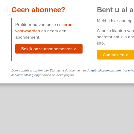
Geen abonnee?
Bent u al 
Meld u hier aan o
Profiteer nu van onze
scherpe
Al onze klanten van
voorwaarden
en neem een
secretariaat zijn a
abonnement.
info.
Bekijk onze abonnementen >
Aanmelden >
Door gebruik te maken van Ella, stemt de Klant in met de
gebruiksvoorwaarden
, het
priv
cookieverklaring
opgenomen op deze pagina.