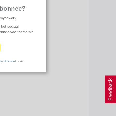
abonnee?
p mysdworx
 het sociaal
bonnee voor sectorale
acy statement
en de
Feedback