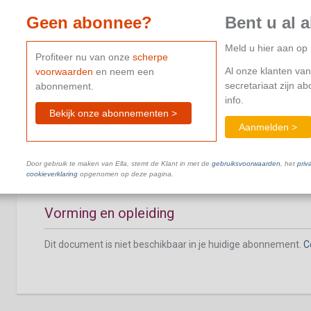
Geen abonnee?
Bent u al 
Meld u hier aan o
Profiteer nu van onze
scherpe
Al onze klanten van
voorwaarden
en neem een
Leeftijds- of anciënniteitsverlof
secretariaat zijn a
abonnement.
info.
Dit document is niet beschikbaar in je huidige abonnement.
C
Bekijk onze abonnementen >
Aanmelden >
Door gebruik te maken van Ella, stemt de Klant in met de
gebruiksvoorwaarden
, het
priv
cookieverklaring
opgenomen op deze pagina.
Vorming en opleiding
Dit document is niet beschikbaar in je huidige abonnement.
C