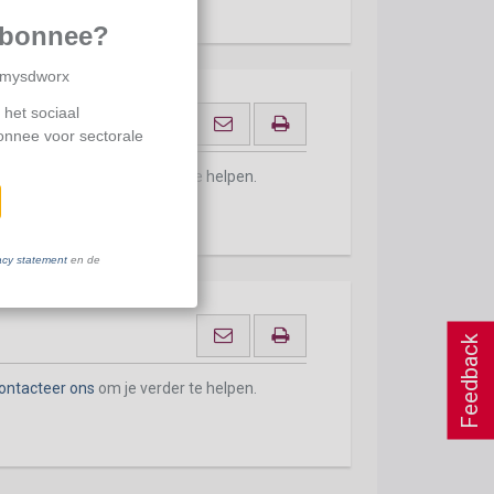
abonnee?
p mysdworx
 het sociaal
bonnee voor sectorale
ontacteer ons
om je verder te helpen.
acy statement
en de
Feedback
ontacteer ons
om je verder te helpen.