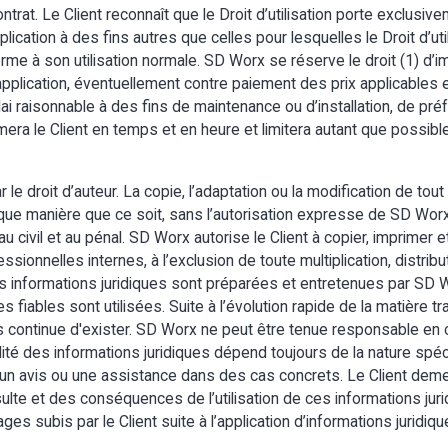
contrat. Le Client reconnaît que le Droit d’utilisation porte exclus
pplication à des fins autres que celles pour lesquelles le Droit d’util
forme à son utilisation normale. SD Worx se réserve le droit (1) d’
application, éventuellement contre paiement des prix applicables 
délai raisonnable à des fins de maintenance ou d’installation, de 
mera le Client en temps et en heure et limitera autant que possibl
e droit d’auteur. La copie, l’adaptation ou la modification de tout
ue manière que ce soit, sans l’autorisation expresse de SD Worx, e
 civil et au pénal. SD Worx autorise le Client à copier, imprimer et
ssionnelles internes, à l’exclusion de toute multiplication, distrib
 Les informations juridiques sont préparées et entretenues par SD
fiables sont utilisées. Suite à l’évolution rapide de la matière tra
continue d'exister. SD Worx ne peut être tenue responsable en c
ilité des informations juridiques dépend toujours de la nature spéc
s un avis ou une assistance dans des cas concrets. Le Client de
nsulte et des conséquences de l’utilisation de ces informations ju
 subis par le Client suite à l’application d’informations juridiqu