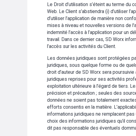
Le Droit d’utilisation s’éteint au terme du 
Web. Le Client s’abstiendra (i) d’utiliser l’a
d’utiliser l’application de manière non con
mises à niveau et nouvelles versions de l'
indemnité l’accès à l’application pour un 
travail. Dans ce dernier cas, SD Worx infor
l’accès sur les activités du Client.
Les données juridiques sont protégées par l
juridiques, sous quelque forme ou de quelq
droit d’auteur de SD Worx sera poursuivie au
juridiques reprises pour ses activités profe
exploitation ultérieure à l’égard de tiers.
précision et précaution ; seules des sources 
données ne soient pas totalement exactes 
efforts consentis en la matière. L’applicab
informations juridiques ne remplacent pa
choix des informations juridiques qu’il co
dit pas responsable des éventuels dommages