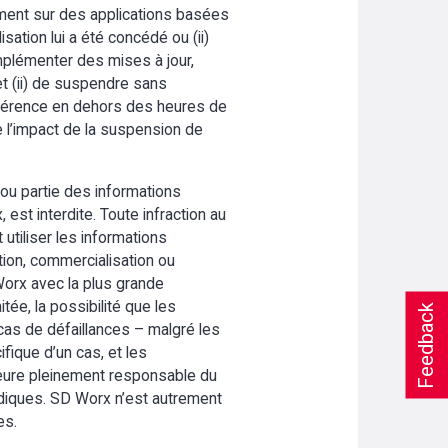
ivement sur des applications basées
isation lui a été concédé ou (ii)
implémenter des mises à jour,
et (ii) de suspendre sans
préférence en dehors des heures de
e l’impact de la suspension de
 ou partie des informations
st interdite. Toute infraction au
 utiliser les informations
ution, commercialisation ou
 Worx avec la plus grande
itée, la possibilité que les
Feedback
as de défaillances – malgré les
ifique d’un cas, et les
meure pleinement responsable du
ridiques. SD Worx n’est autrement
es.