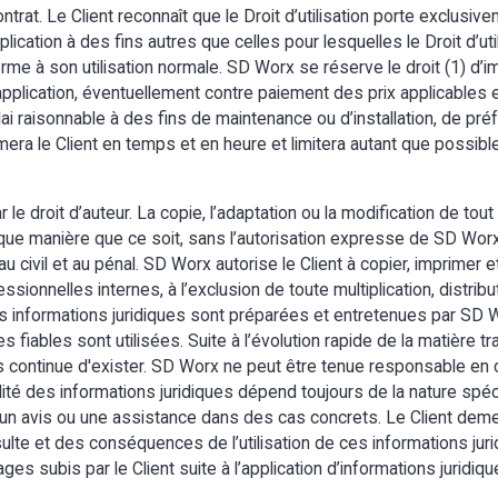
contrat. Le Client reconnaît que le Droit d’utilisation porte exclus
pplication à des fins autres que celles pour lesquelles le Droit d’util
forme à son utilisation normale. SD Worx se réserve le droit (1) d’
application, éventuellement contre paiement des prix applicables 
délai raisonnable à des fins de maintenance ou d’installation, de 
mera le Client en temps et en heure et limitera autant que possibl
e droit d’auteur. La copie, l’adaptation ou la modification de tout
ue manière que ce soit, sans l’autorisation expresse de SD Worx, e
 civil et au pénal. SD Worx autorise le Client à copier, imprimer et
ssionnelles internes, à l’exclusion de toute multiplication, distrib
 Les informations juridiques sont préparées et entretenues par SD
fiables sont utilisées. Suite à l’évolution rapide de la matière tra
continue d'exister. SD Worx ne peut être tenue responsable en c
ilité des informations juridiques dépend toujours de la nature spéc
s un avis ou une assistance dans des cas concrets. Le Client de
nsulte et des conséquences de l’utilisation de ces informations ju
 subis par le Client suite à l’application d’informations juridiqu