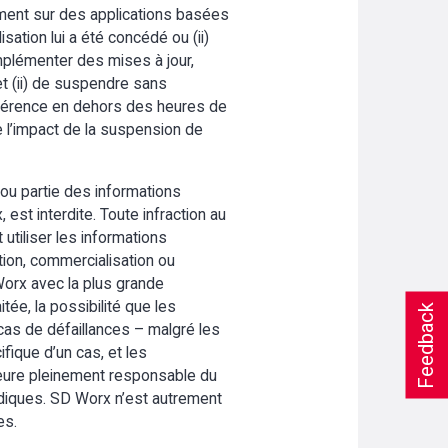
ivement sur des applications basées
isation lui a été concédé ou (ii)
implémenter des mises à jour,
et (ii) de suspendre sans
préférence en dehors des heures de
e l’impact de la suspension de
 ou partie des informations
st interdite. Toute infraction au
 utiliser les informations
ution, commercialisation ou
 Worx avec la plus grande
itée, la possibilité que les
Feedback
as de défaillances – malgré les
ifique d’un cas, et les
meure pleinement responsable du
ridiques. SD Worx n’est autrement
es.