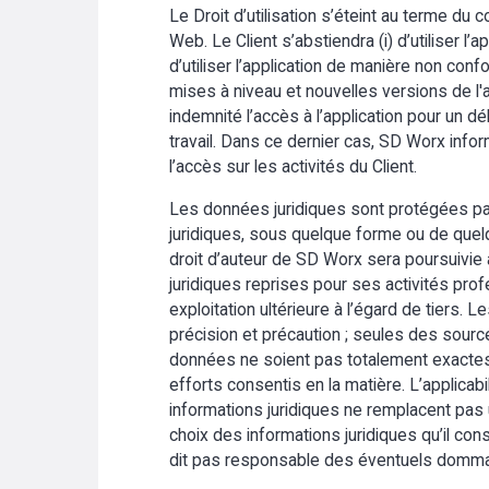
Le Droit d’utilisation s’éteint au terme du 
Web. Le Client s’abstiendra (i) d’utiliser l’a
d’utiliser l’application de manière non con
mises à niveau et nouvelles versions de l'
indemnité l’accès à l’application pour un 
travail. Dans ce dernier cas, SD Worx infor
l’accès sur les activités du Client.
Les données juridiques sont protégées par l
juridiques, sous quelque forme ou de quelq
droit d’auteur de SD Worx sera poursuivie au
juridiques reprises pour ses activités profe
exploitation ultérieure à l’égard de tiers.
précision et précaution ; seules des sources 
données ne soient pas totalement exactes 
efforts consentis en la matière. L’applicab
informations juridiques ne remplacent pa
choix des informations juridiques qu’il co
dit pas responsable des éventuels dommages