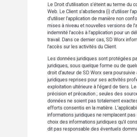
Le Droit d’utilisation s’éteint au terme du 
Web. Le Client s’abstiendra (i) d’utiliser l’a
d’utiliser l’application de manière non con
mises à niveau et nouvelles versions de l'
indemnité l’accès à l’application pour un 
travail. Dans ce dernier cas, SD Worx infor
l’accès sur les activités du Client.
Les données juridiques sont protégées par l
juridiques, sous quelque forme ou de quelq
droit d’auteur de SD Worx sera poursuivie au
juridiques reprises pour ses activités profe
exploitation ultérieure à l’égard de tiers.
précision et précaution ; seules des sources 
données ne soient pas totalement exactes 
efforts consentis en la matière. L’applicab
informations juridiques ne remplacent pa
choix des informations juridiques qu’il co
dit pas responsable des éventuels dommages