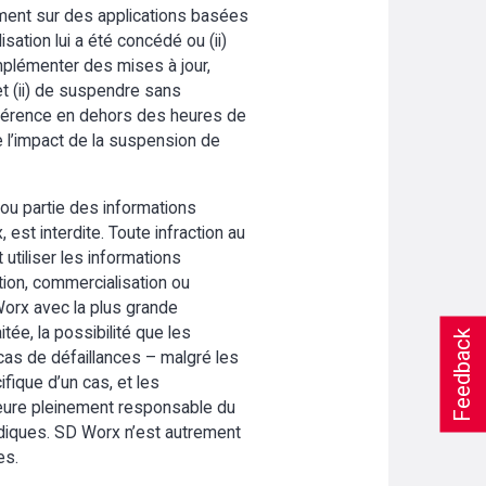
ivement sur des applications basées
isation lui a été concédé ou (ii)
implémenter des mises à jour,
et (ii) de suspendre sans
préférence en dehors des heures de
e l’impact de la suspension de
 ou partie des informations
st interdite. Toute infraction au
 utiliser les informations
ution, commercialisation ou
 Worx avec la plus grande
itée, la possibilité que les
Feedback
as de défaillances – malgré les
ifique d’un cas, et les
meure pleinement responsable du
ridiques. SD Worx n’est autrement
es.