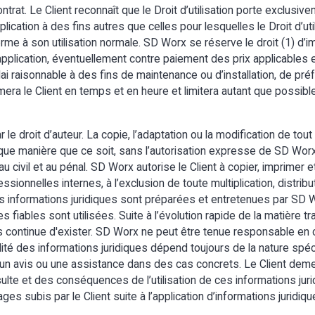
contrat. Le Client reconnaît que le Droit d’utilisation porte exclus
pplication à des fins autres que celles pour lesquelles le Droit d’util
forme à son utilisation normale. SD Worx se réserve le droit (1) d’
application, éventuellement contre paiement des prix applicables 
délai raisonnable à des fins de maintenance ou d’installation, de 
mera le Client en temps et en heure et limitera autant que possibl
e droit d’auteur. La copie, l’adaptation ou la modification de tout
ue manière que ce soit, sans l’autorisation expresse de SD Worx, e
 civil et au pénal. SD Worx autorise le Client à copier, imprimer et
ssionnelles internes, à l’exclusion de toute multiplication, distrib
 Les informations juridiques sont préparées et entretenues par SD
fiables sont utilisées. Suite à l’évolution rapide de la matière tra
continue d'exister. SD Worx ne peut être tenue responsable en c
ilité des informations juridiques dépend toujours de la nature spéc
s un avis ou une assistance dans des cas concrets. Le Client de
nsulte et des conséquences de l’utilisation de ces informations ju
 subis par le Client suite à l’application d’informations juridiqu