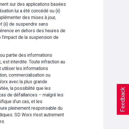
ivement sur des applications basées
isation lui a été concédé ou (ii)
implémenter des mises à jour,
et (ii) de suspendre sans
préférence en dehors des heures de
e l’impact de la suspension de
 ou partie des informations
st interdite. Toute infraction au
 utiliser les informations
ution, commercialisation ou
 Worx avec la plus grande
itée, la possibilité que les
Feedback
as de défaillances – malgré les
ifique d’un cas, et les
meure pleinement responsable du
ridiques. SD Worx n’est autrement
es.