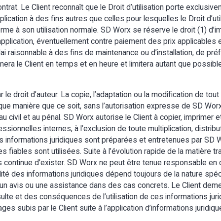
contrat. Le Client reconnaît que le Droit d’utilisation porte exclus
pplication à des fins autres que celles pour lesquelles le Droit d’util
forme à son utilisation normale. SD Worx se réserve le droit (1) d’
application, éventuellement contre paiement des prix applicables 
délai raisonnable à des fins de maintenance ou d’installation, de 
mera le Client en temps et en heure et limitera autant que possibl
e droit d’auteur. La copie, l’adaptation ou la modification de tout
ue manière que ce soit, sans l’autorisation expresse de SD Worx, e
 civil et au pénal. SD Worx autorise le Client à copier, imprimer et
ssionnelles internes, à l’exclusion de toute multiplication, distrib
 Les informations juridiques sont préparées et entretenues par SD
fiables sont utilisées. Suite à l’évolution rapide de la matière tra
continue d'exister. SD Worx ne peut être tenue responsable en c
ilité des informations juridiques dépend toujours de la nature spéc
s un avis ou une assistance dans des cas concrets. Le Client de
nsulte et des conséquences de l’utilisation de ces informations ju
 subis par le Client suite à l’application d’informations juridiqu