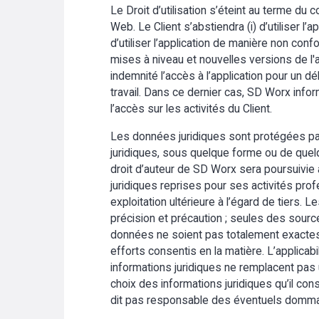
Le Droit d’utilisation s’éteint au terme du 
Web. Le Client s’abstiendra (i) d’utiliser l’a
d’utiliser l’application de manière non con
mises à niveau et nouvelles versions de l'
indemnité l’accès à l’application pour un 
travail. Dans ce dernier cas, SD Worx infor
l’accès sur les activités du Client.
Les données juridiques sont protégées par l
juridiques, sous quelque forme ou de quelq
droit d’auteur de SD Worx sera poursuivie au
juridiques reprises pour ses activités profe
exploitation ultérieure à l’égard de tiers.
précision et précaution ; seules des sources 
données ne soient pas totalement exactes 
efforts consentis en la matière. L’applicab
informations juridiques ne remplacent pa
choix des informations juridiques qu’il co
dit pas responsable des éventuels dommages