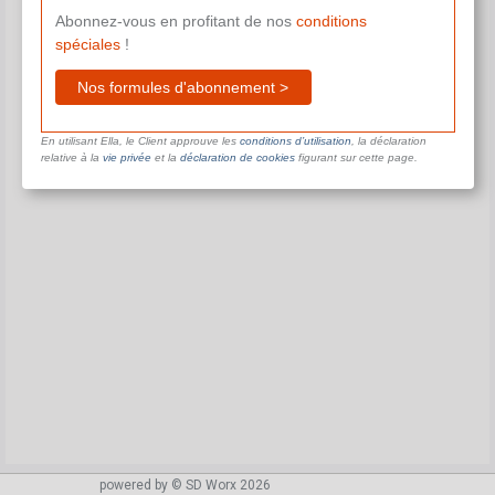
Abonnez-vous en profitant de nos
conditions
spéciales
!
Nos formules d'abonnement >
En utilisant Ella, le Client approuve les
conditions d’utilisation
, la déclaration
relative à la
vie privée
et la
déclaration de cookies
figurant sur cette page.
powered by © SD Worx 2026