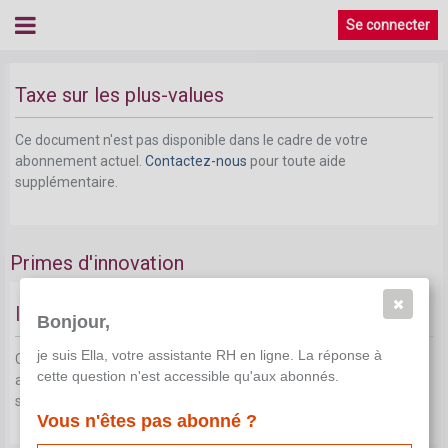
Se connecter
Taxe sur les plus-values
Ce document n'est pas disponible dans le cadre de votre
abonnement actuel.
Contactez-nous
pour toute aide
supplémentaire.
Primes d'innovation
Instrument de rémunération avantageux
Bonjour,
je suis Ella, votre assistante RH en ligne. La réponse à
Ce document n'est pas disponible dans le cadre de votre
cette question n'est accessible qu'aux abonnés.
abonnement actuel.
Contactez-nous
pour toute aide
supplémentaire.
Vous n'êtes pas abonné ?