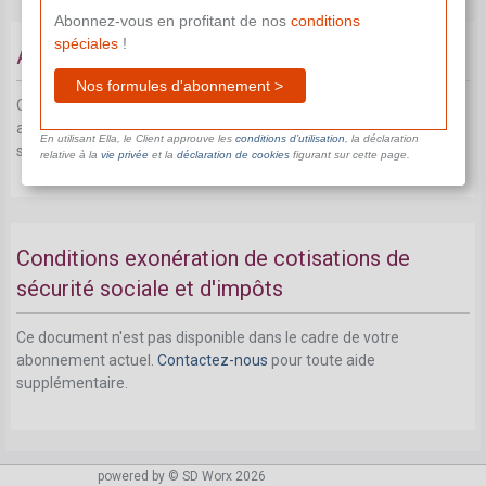
Abonnez-vous en profitant de nos
conditions
spéciales
!
A qui cela s'applique-t-il?
Nos formules d'abonnement >
Ce document n'est pas disponible dans le cadre de votre
abonnement actuel.
Contactez-nous
pour toute aide
En utilisant Ella, le Client approuve les
conditions d’utilisation
, la déclaration
supplémentaire.
relative à la
vie privée
et la
déclaration de cookies
figurant sur cette page.
Conditions exonération de cotisations de
sécurité sociale et d'impôts
Ce document n'est pas disponible dans le cadre de votre
abonnement actuel.
Contactez-nous
pour toute aide
supplémentaire.
powered by © SD Worx 2026