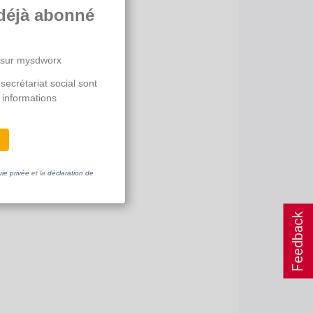
déjà abonné
 sur mysdworx
secrétariat social sont
 informations
vie privée
et la
déclaration de
Feedback