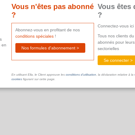
Vous n'êtes pas abonné
Vous êtes 
?
?
Connectez-vous ici
Abonnez-vous en profitant de nos
Tous nos clients du 
conditions spéciales
!
s
abonnés pour leurs
s en
Nos formules d'abonnement >
sectorielles
Se connecter >
En utilisant Ella, le Client approuve les
conditions d’utilisation
, la déclaration relative à la
cookies
figurant sur cette page.